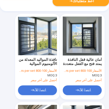
أعط متطلباتك
أمان عالية قفل النافذة
نافذة المواليد المعدلة من
يمتد فتح مع القفل متعددة
الألومنيوم الموالية
النقاط
بمساحة مسحوق
الأسعار:
100-800 dollars per set
الأسعار:
100-800 dollars per set
MOQ:
3
MOQ:
3
أحصل على آخر سعر
أحصل على آخر سعر
ﺎﺘﺼﻟ ﺍﻶﻧ
ﺎﺘﺼﻟ ﺍﻶﻧ