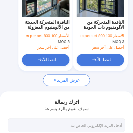
جولة في المصنع
ضبط الجودة
النافذة المتحركة من
النافذة المتحركة الحديثة
الألومنيوم ذات الجودة
من الألومنيوم المعزولة
اتصل بنا
العالية مع قفل متعدد
الزجاجية
الأسعار:
100-800 dollars per set
الأسعار:
100-800 dollars per set
النقاط والزجاج العازل
MOQ:
3
MOQ:
3
المشدّد
أخبار
أحصل على آخر سعر
أحصل على آخر سعر
القضايا
ﺎﺘﺼﻟ ﺍﻶﻧ
ﺎﺘﺼﻟ ﺍﻶﻧ
عرض المزيد
باب انزلاقي من الألومنيوم
نافذة انزلاقية من الألومنيوم
اترك رسالة
سوف نقوم بالرد بسرعة
باب متأرجح من الألومنيوم
النافذة المتحركة من الألومنيوم