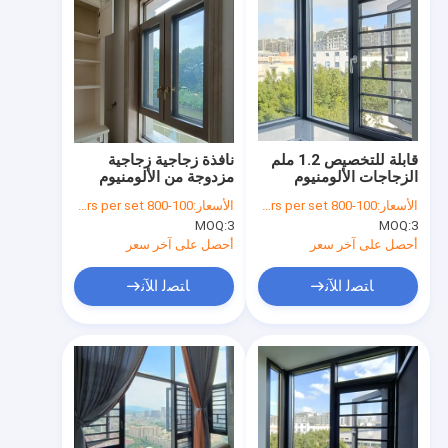
قابلة للتخصيص 1.2 ملم
نافذة زجاجية زجاجية
الزجاجات الألومنيوم
مزدوجة من الألومنيوم
النافذة المتحركة التصميم
الأسعار:
100-800 dollars per set
الأسعار:
100-800 dollars per set
الحديث
MOQ:
3
MOQ:
3
أحصل على آخر سعر
أحصل على آخر سعر
ﺎﺘﺼﻟ ﺍﻶﻧ
ﺎﺘﺼﻟ ﺍﻶﻧ
الصفحة الرئيسية
منتجات
معلومات عنا