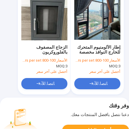
إطار الألومنيوم المتحرك
الزجاج المصفوف
للخارج النوافذ مخصصة
بالفلوروكربون
مع الزجاج المعزول
الأسعار:
100-800 dollars per set
الأسعار:
100-800 dollars per set
المشدد
MOQ:
3
MOQ:
3
أحصل على آخر سعر
أحصل على آخر سعر
ﺎﺘﺼﻟ ﺍﻶﻧ
ﺎﺘﺼﻟ ﺍﻶﻧ
وفر وقتك
دعنا نتصل بأفضل المنتجات معك.