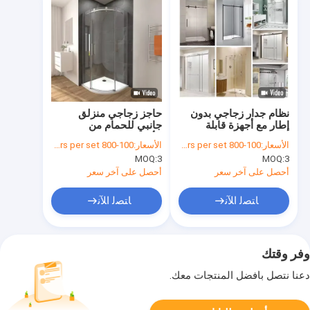
نظام جدار زجاجي بدون
حاجز زجاجي منزلق
إطار مع أجهزة قابلة
جانبي للحمام من
للتخصيص ودعم على
الألومنيوم والزجاج
الأسعار:
100-800 dollars per set
الأسعار:
100-800 dollars per set
الإنترنت على مدار 24
والفولاذ المقاوم للصدأ
MOQ:
3
MOQ:
3
ساعة
وغرفة الاستحمام
أحصل على آخر سعر
أحصل على آخر سعر
ﺎﺘﺼﻟ ﺍﻶﻧ
ﺎﺘﺼﻟ ﺍﻶﻧ
وفر وقتك
دعنا نتصل بأفضل المنتجات معك.