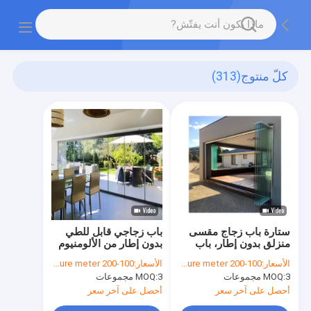
كلّ منتوج
(313)
ستارة باب زجاج مقسى
باب زجاجي قابل للطي
منزلق بدون إطار، باب
بدون إطار من الألومنيوم
تقسيم الشرفة
بسمك 2.0 مم للفواصل
الأسعار:
100-200 dollars per sqaure meter
الأسعار:
100-200 dollars per sqaure meter
الداخلية مع لون إطار قابل
3 مجموعات
MOQ:
3 مجموعات
MOQ:
للتخصيص
أحصل على آخر سعر
أحصل على آخر سعر