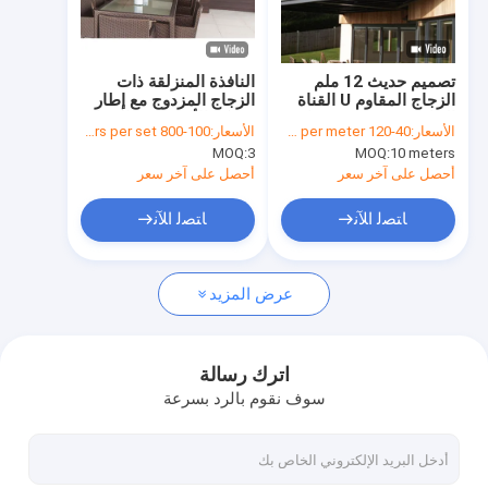
جولة في المصنع
ضبط الجودة
تصميم حديث 12 ملم
النافذة المنزلقة ذات
الزجاج المقاوم U القناة
الزجاج المزدوج مع إطار
اتصل بنا
الحاجز مع خمس سنوات
سبيكة الألومنيوم والزجاج
الأسعار:
40-120 dollars per meter
الأسعار:
100-800 dollars per set
الضمان والطقس المقاوم
المعزول لمدة 50 عامًا
MOQ:
3
MOQ:
10 meters
النهاية
أخبار
أحصل على آخر سعر
أحصل على آخر سعر
القضايا
ﺎﺘﺼﻟ ﺍﻶﻧ
ﺎﺘﺼﻟ ﺍﻶﻧ
عرض المزيد
باب انزلاقي من الألومنيوم
نافذة انزلاقية من الألومنيوم
اترك رسالة
سوف نقوم بالرد بسرعة
باب متأرجح من الألومنيوم
النافذة المتحركة من الألومنيوم