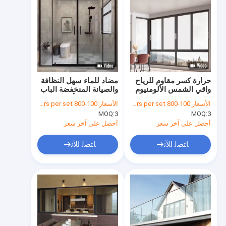
حرارة كسر مقاوم للرياح
مضاد للماء سهل النظافة
واقي الشمس الألومنيوم
والصيانة المنخفضة الباب
الزحف النافذة مع الزجاج
المنزلق من الألومنيوم مع
الأسعار:
100-800 dollars per set
الأسعار:
100-800 dollars per set
المقاوم للضغط
لوحة دش زجاجية معتدلة
MOQ:
3
MOQ:
3
أحصل على آخر سعر
أحصل على آخر سعر
ﺎﺘﺼﻟ ﺍﻶﻧ
ﺎﺘﺼﻟ ﺍﻶﻧ
الصفحة الرئيسية
منتجات
معلومات عنا