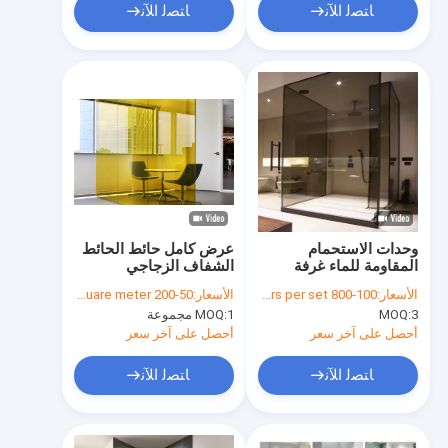
ﺎﺘﺼﻟ ﺍﻶﻧ
ﺎﺘﺼﻟ ﺍﻶﻧ
وحدات الاستحمام
عرض كامل حائط الحائط
المقاومة للماء غرفة
الشفاف الزجاجي
الاستحمام باب زجاجي
الشفاف للعمل، المنزل،
الأسعار:
100-800 dollars per set
الأسعار:
50-200 dollars per square meter
6mm 8mm حجم قياسي
ورشة العمل
3
MOQ:
1 مجموعة
MOQ:
غرفة الاستحمام
أحصل على آخر سعر
أحصل على آخر سعر
ﺎﺘﺼﻟ ﺍﻶﻧ
ﺎﺘﺼﻟ ﺍﻶﻧ