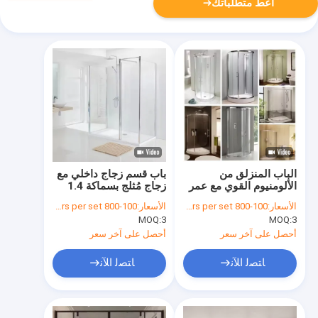
أعط متطلباتك
الباب المنزلق من
باب قسم زجاج داخلي مع
الألومنيوم القوي مع عمر
زجاج مُثلج بسماكة 1.4
50 عامًا ودعم على
مم وعمر افتراضي 50
الأسعار:
100-800 dollars per set
الأسعار:
100-800 dollars per set
الإنترنت على مدار 24
عامًا
MOQ:
3
MOQ:
3
ساعة يحتوي على نهاية
أكسدة
أحصل على آخر سعر
أحصل على آخر سعر
ﺎﺘﺼﻟ ﺍﻶﻧ
ﺎﺘﺼﻟ ﺍﻶﻧ