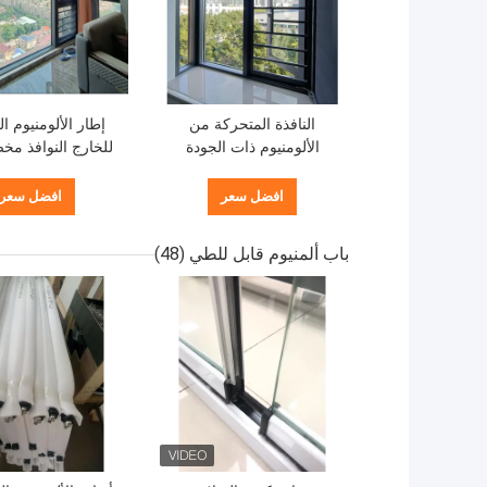
النافذة المتحركة من
إطار الألومنيوم ا
الألومنيوم ذات الجودة
للخارج النوافذ م
العالية مع قفل متعدد النقاط
الزجاج المعزول 
والزجاج العازل المشدّد
افضل سعر
افضل سعر
باب ألمنيوم قابل للطي
(48)