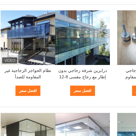
زجاجي
درابزين شرفة زجاجي بدون
نظام الحواجز الزجاجية غير
مقاوم
إطار مع زجاج مقسى 8-12
المقاومة للصدأ
للصدأ 304/316 مع قطر 30
مم وارتفاع 0.8 متر - 1.2
ملم / 42.4 ملم للزجاج 8-
متر نظام درابزين مخصص
افضل سعر
افضل سعر
للارتفاع