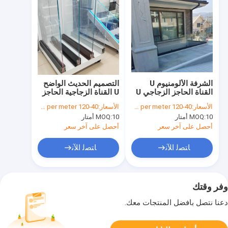
الشرفة الألومنيوم U
التصميم الحديث الواضح
القناة الحاجز الزجاجي U
U القناة الزجاجية الحاجز
القناة المستدامة الرصيف
مع الزجاج المقاوم
الأسعار:
40-120 dollars per meter
الأسعار:
40-120 dollars per meter
10 أمتار
MOQ:
10 أمتار
MOQ:
أحصل على آخر سعر
أحصل على آخر سعر
ﺎﺘﺼﻟ ﺍﻶﻧ
ﺎﺘﺼﻟ ﺍﻶﻧ
وفر وقتك
دعنا نتصل بأفضل المنتجات معك.