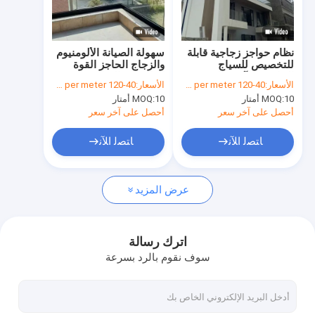
جولة في المصنع
ضبط الجودة
نظام حواجز زجاجية قابلة
سهولة الصيانة الألومنيوم
للتخصيص للسياج
والزجاج الحاجز القوة
اتصل بنا
الخارجي الآمن والحديث
العالية مع القيادة
الأسعار:
40-120 dollars per meter
الأسعار:
40-120 dollars per meter
10 أمتار
MOQ:
10 أمتار
MOQ:
أخبار
أحصل على آخر سعر
أحصل على آخر سعر
القضايا
ﺎﺘﺼﻟ ﺍﻶﻧ
ﺎﺘﺼﻟ ﺍﻶﻧ
عرض المزيد
باب انزلاقي من الألومنيوم
نافذة انزلاقية من الألومنيوم
اترك رسالة
سوف نقوم بالرد بسرعة
باب متأرجح من الألومنيوم
النافذة المتحركة من الألومنيوم