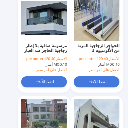
الحواجز الزجاجية المرنة
مرسومة صافية بلا إطار
من الألومنيوم U
زجاجية الحاجز ضد الغبار
Channel
وسهلة التنظيف
الأسعار:
40-120 dollars per meter
الأسعار:
40-120 dollars per meter
10 أمتار
MOQ:
10 أمتار
MOQ:
أحصل على آخر سعر
أحصل على آخر سعر
ﺎﺘﺼﻟ ﺍﻶﻧ
ﺎﺘﺼﻟ ﺍﻶﻧ
الصفحة الرئيسية
منتجات
معلومات عنا