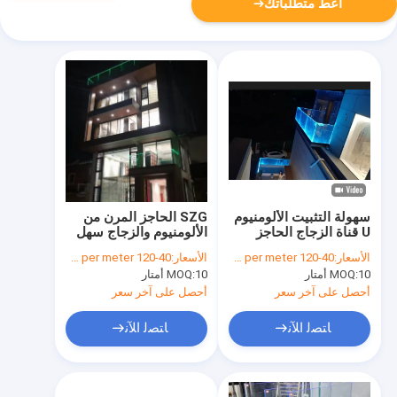
أعط متطلباتك
سهولة التثبيت الألومنيوم
SZG الحاجز المرن من
U قناة الزجاج الحاجز
الألومنيوم والزجاج سهل
الحديث مع الضوء LED
التثبيت قابلة للتخصيص
الأسعار:
40-120 dollars per meter
الأسعار:
40-120 dollars per meter
10 أمتار
MOQ:
10 أمتار
MOQ:
أحصل على آخر سعر
أحصل على آخر سعر
ﺎﺘﺼﻟ ﺍﻶﻧ
ﺎﺘﺼﻟ ﺍﻶﻧ