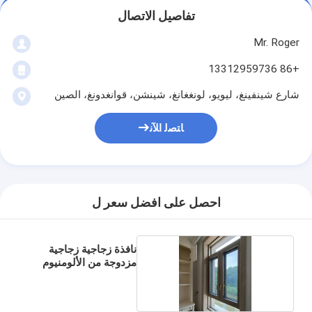
تفاصيل الاتصال
Mr. Roger
+86 13312959736
شارع شينفينغ، ليويو، لونغغانغ، شينشن، قوانغدونغ، الصين
ﺎﺘﺼﻟ ﺍﻶﻧ
احصل على افضل سعر ل
نافذة زجاجية زجاجية
مزدوجة من الألومنيوم