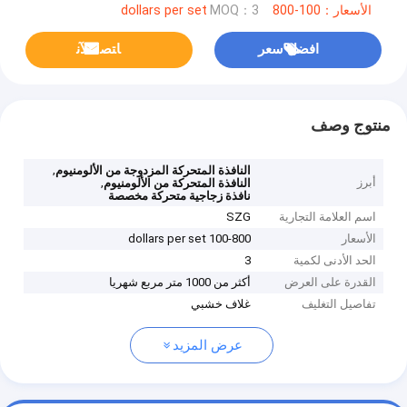
الأسعار：100-800 dollars per set
MOQ：3
افضل سعر
ﺎﺘﺼﻟ ﺍﻶﻧ
منتوج وصف
,
النافذة المتحركة المزدوجة من الألومنيوم
أبرز
,
النافذة المتحركة من الألومنيوم
نافذة زجاجية متحركة مخصصة
اسم العلامة التجارية
SZG
الأسعار
100-800 dollars per set
الحد الأدنى لكمية
3
القدرة على العرض
أكثر من 1000 متر مربع شهريا
تفاصيل التغليف
غلاف خشبي
عرض المزيد