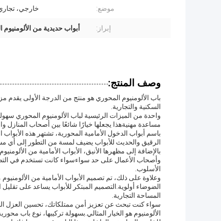
موضع:
خارجي، تجاري
إبراز:
أبواب حديدية من الألومنيوم ا
وصف المنتج:
باب الألومنيوم المحوري هو منتج من الدرجة الأولى يقدم مزيج
السكنية والتجارية.
واحدة من الميزات الرئيسية لباب الألومنيوم المحوري سهولة
مساعدة مهنيةهذا يجعلها خيارًا شائعًا بين أصحاب المنازل و
باسم أبواب الدخول الأمامية المحورية، تشتهر هذه الأبواب ال
الرقيق والحديث للأبواب يضيف لمسة من التطور إلى أي مساحة
بالإضافة إلى مظهرها الأنيق، الأبواب الأمامية من الألومنيو
وأصحاب الأعمال على حد سواءسواء كانت تستخدم في التطبيقات 
الأسلوب.
وعلاوة على ذلك، تم تصميم الأبواب الأمامية من الألومنيوم 
الضوضاء أولوية.التصميم المبتكر للأبواب يساعد على تقليل ا
المساحة التجارية.
سواء كنت تبحث عن تعزيز أمن ممتلكاتك، تحسين العزل الص
الألومنيوم هو الخيار المثالي.بسهولة تركيبها، نوع باب محور