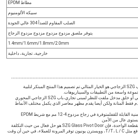
مطاط EPDM
سبيكة الألومنيوم
الصلب المقاوم للصدأ 304 عالي الجودة
يتوفر ملصق مزدوج مزدوج مزدوج مزدوج الزجاج
1.4mm/1.6mm/1.8mm/2.0mm
خارجية، تجارية، داخلية
عندما يتعلق الأمر بتعزيز جماليات وظائف المساحة، فإن باب SZG الزجاجي هو الخيار المثالي.تم تصميم هذا المنتج المبتكر لتلبية
مجموعة واسعة من التطبيقات والسيناريوهات.
سواء كنت تبحث لإضافة لمسة من التطور إلى العقار السكني أو خلق مدخل ملفت للنظر لمبنى تجاري،باب SZG الزجاجي المحوري
يقدم فقط المتانة ولكن أيضا يقدم مظهر معاصر الذي يكمل مختلف الأنماط
واحدة من الميزات الرئيسية لباب SZG الزجاجي هو آليته الأمنية القابلة للقفلمتوفرة في زجاج مزدوج 4-12 مم مع شريط EPDM
ستوى عال من الأمن.
مع الحد الأدنى لكمية الطلب من 4 قطع وبسعر 800 دولار للقطعة الواحدة، فإن SZG Glass Pivot Door هو حل فعال من حيث التكلفة
لأولئك الذين يتطلعون إلى إصدار بيان مع دخولهم.شروط الدفع مثل T/T، L / C، وويسترن يونيون توفر المرونة للعملاء، في حين أن وقت