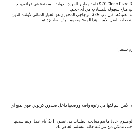
كمنتج معتمد مع اعتمادات ISO CCC CE SGCC ، يضمن SZG Glass Pivot Door تلبية معايير الجودة الدولية. المصنعة في قوانغدونغ ،
سواء كانت عملية تجديد سكني، أو تطوير تجاري، أو مؤسسة الضيافة، فإن باب SZG الزجاجي المحوري هو الخيار المثالي لأولئك الذين
بة للنقل الآمن، هذا المنتج مصمم لترك انطباع دائم.
وم تشمل:
مه الآمن. يتم لفها في رغوة واقية ووضعها داخل صندوق كرتوني قوي لمنع أي
نحن نقدم شحنًا سريعًا وموثوقًا لمنتج الباب المحوري من الألومنيوم. عادةً ما يتم معالجة الطلبات في غضون 1-2 أيام عمل ويتم شحنها
تى تتمكن من مراقبة حالة التسليم الخاص بك.