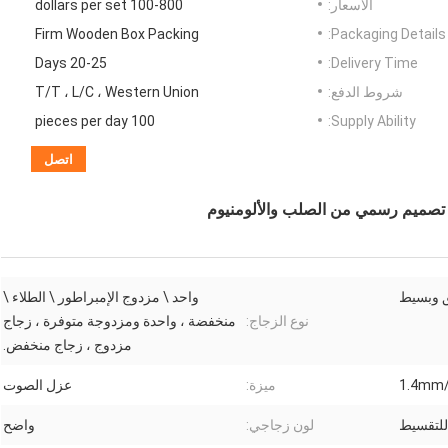
الأسعار:
100-800 dollars per set
Firm Wooden Box Packing
Packaging Details:
20-25 Days
Delivery Time:
شروط الدفع:
T/T ، L/C ، Western Union
100 pieces per day
Supply Ability:
اتصل
ع تصميم رسمي من الصلب والألومنيوم
ق وبسيط
واحد \ مزدوج الإمبراطور \ الطلاء \
نوع الزجاج:
منخفضة ، واحدة ومزدوجة متوفرة ، زجاج
مزدوج ، زجاج منخفض.
1.4mm
ميزة:
عزل الصوت
للتقسيط
لون زجاجي:
واضح