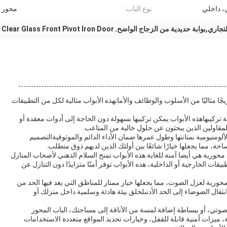
، داخلي
نوع الباب:
محور
لتجاري,بوابة حديدية من الزجاج الواضح
,
Clear Glass Front Pivot Iron Door
ًا مثاليًا من الأسلوب والوظائف والأمانهذه الأبواب مثالية لكل من التطبيقات
 تركيبهاهذه الأبواب يمكن تركيبها بسهولة دون الحاجة إلى أدوات معقدة أو
المقاولين الذين يبحثون عن حلول خالية من المتاعب.
ألومنيومية بمتانتها وطول عمرها.ضمان الأداء الدائم والموثوقيةالتصميم
، مما يجعلها خيارًا شائعًا بين أولئك الذين لديهم ذوق متطلب.
م محورية هي أيضا آمنة للغاية.هذه الأبواب تمنح السلام الذهني لأصحاب المنازل
الخارجية أو الداخلية، هذه الأبواب توفر أمنًا متزايدًا دون التنازل عن
محورية لعزل الصوت، مما يجعلها خيار ممتاز للمناطق التي يعد فيها الحد من
نتقال الضوضاء إلى الحد الأدنىلخلق بيئة هادئة وسلمية داخل منزلك أو
وتي، أو ببساطة إضافة لمسة من الأناقة إلى مساحتك، الباب المحور
ية، ميزات أمنية قابلة للقفل، وخيارات تحديد المواقع متعددة الاستخدامات