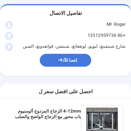
تفاصيل الاتصال
Mr. Roger
+86 13312959736
شارع شينفينغ، ليويو، لونغغانغ، شينشن، قوانغدونغ، الصين
ﺎﺘﺼﻟ ﺍﻶﻧ
احصل على افضل سعر ل
4-12mm الزجاج المزدوج ألومنيوم
باب محور مع الزجاج الواضح والصلب
المقاوم للصدأ شاشة شبكة المواد