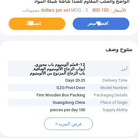
الواضح والصلب المقاوم للصدأ شاشة شبكة المواد
الأسعار：100-800 dollars per set
MOQ：3 مجموعات
افضل سعر
ﺎﺘﺼﻟ ﺍﻶﻧ
منتوج وصف
,
4-12ملم ألومنيوم باب محوري
أبرز
,
أبواب الزجاج الألومنيوم الصافية
باب الزجاج المزدوج من الألومنيوم
20-25 Days
Delivery Time
SZG Pivot Door
Model Number
Firm Wooden Box Packing
Packaging Details
Guangdong China
Place of Origin
100 pieces per day
Supply Ability
عرض المزيد