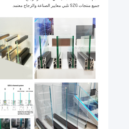
جميع منتجات SZG تلبي معايير الصناعة والزجاج معتمد.