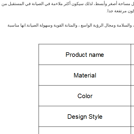
حواجز التقليدية، والحواجز الزجاجية U القناة تحتل مساحة أصغر وأبسط، لذلك سيكون أكثر ملاءمة في الصيانة في المستقبل.من
كون مرتفعة جدا.
جية للقناة U هي مظهرها الجميل ، والسلامة ومجال الرؤية الواسع ، والمتانة القوية وسهولة الصيانة.انها مناسبة