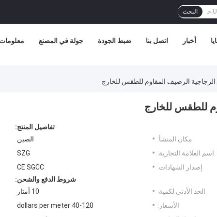
البحث
يا
أخبار
اتصل بنا
ضبط الجودة
جولة في المصنع
معلومات 
تفاصيل المنتج:
مكان المنشأ:
الصين
اسم العلامة التجارية:
SZG
إصدار الشهادات:
CE SGCC
شروط الدفع والشحن:
الحد الأدنى لكمية:
10 أمتار
الأسعار:
40-120 dollars per meter