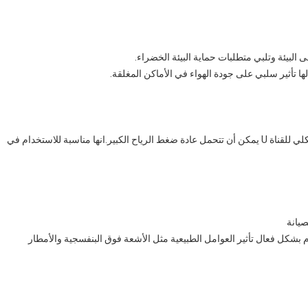
ى البيئة وتلبي متطلبات حماية البيئة الخضراء.
لها تأثير سلبي على جودة الهواء في الأماكن المغلقة.
قناة U مواد متينة قادرة على تحمل الرياح والمطر. التصميم الهيكلي للقناة U يمكن أن تتحمل عادة ضغط الرياح الكبير.انها مناسبة للاستخدام في
صيانة
يوم يمكن أن تقاوم بشكل فعال تأثير العوامل الطبيعية مثل الأشعة فوق البنفسجية والأمطار