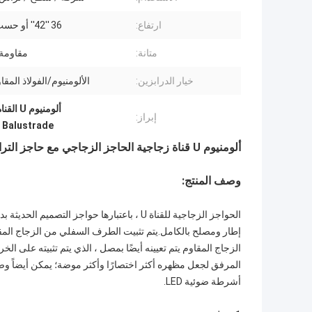
ارتفاع:
36 ''42'' أو حسب الطلب
متانة:
مقاومة
خيار الدرابزين:
الألومنيوم/الفولاذ المقا
ألومنيوم U القناة الزجاجية الحاجز,قاع الزجاج المقاوم للظروف الجوية,الحاجز الخارجي للقناة U
إبراز:
 Balustrade
ألومنيوم U قناة زجاجية الحاجز الزجاجي مع حاجز التراس الحاجز للخارج أو الداخلي
وصف المنتج:
الحواجز الزجاجية للقناة U ، باعتبارها حواج
إطار ومصلح بالكامل.يتم تثبيت الطرف السفلي من الزجاج المق
الزجاج المقاوم يتم تعيينه أيضًا بمصل ، الذي يتم تثبيته على 
المرفق لجعل مظهره أكثر اختصارًا وأكثر موضة؛ يمكن أيضاً وض
أشرطة ضوئية LED.