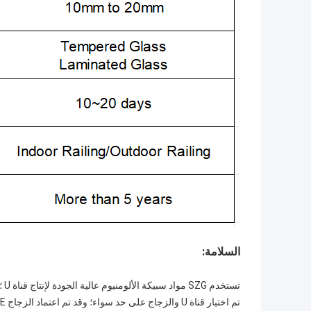
السلامة:
تستخدم SZG مواد سبيكة الألومنيوم عالية الجودة لإنتاج قناة U ؛ جميع الزجاج معتدل بالكامل.
تم اختبار قناة U والزجاج على حد سواء؛ وقد تم اعتماد الزجاج CE و SGCC.