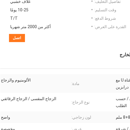
تفاصيل التغليف:
غلاف خشبي
وقت التسليم:
10-25 يومًا
شروط الدفع:
T/T
القدرة على العرض:
أكثر من 2000 متر شهريا
اتصل
درابزين زجاجي على شكل قناة U مع
الألومنيوم والزجاج
مادة:
درابزين
ي / حسب
الزجاج المقسى / الزجاج الرقائقي
نوع الزجاج:
الطلب
لون زجاجي:
واضح
/ شرفة
عرض:
مخصصة