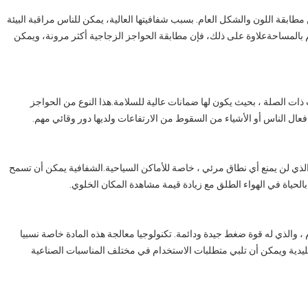
طابقة اللون والشكل العام. بسبب شفافيتها العالية، يمكن للناس مراقبة البيئة
 بالمساحةعلاوة على ذلك، فإن مطابقة الحواجز الزجاجية أكثر مرونة، ويمكن
U وفقًا للمعايير والمتطلبات ذات الصلة ، بحيث يكون لها ضمانات عالية للسلامة.هذا النوع من الحواجز
ل الناس أو الأشياء من السقوط من الارتفاعات ولديها دور وقائي مهم.
ناة U هي تصميمها المفتوح ، والذي لن يمنع أي نطاق مرئي ، خاصة للأماكن السياحية.الشفافية يمكن أن تسمح
بالحياة في الهواء الطلق مع زيادة قيمة مشاهدة المكان الخلوي.
لزجاجية للقناة U من الزجاج المقاوم ، والذي له قوة ضغط جيدة ودائمة. تكنولوجيا معالجة هذه المادة خاصة نسبيا
قليدية ويمكن أن تلبي متطلبات الاستخدام في مختلف المناسبات الصناعية