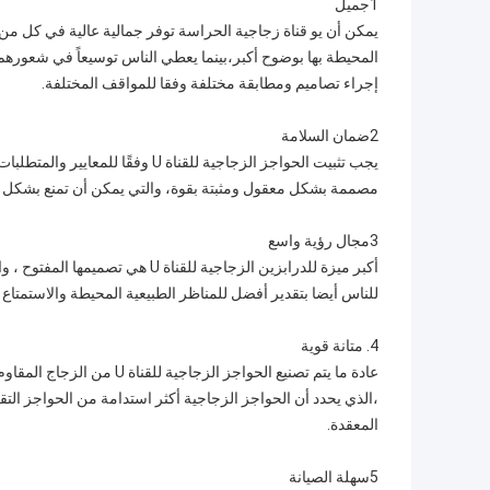
1جميل
يمكن أن يو قناة زجاجية الحراسة توفر جمالية عالية في كل من م
المحيطة بها بوضوح أكبر،بينما يعطي الناس توسيعاً في شعورهم
إجراء تصاميم ومطابقة مختلفة وفقا للمواقف المختلفة.
2ضمان السلامة
يجب تثبيت الحواجز الزجاجية للقناة 
مصممة بشكل معقول ومثبتة بقوة، والتي يمكن أن تمنع بشكل فعا
3مجال رؤية واسع
أكبر ميزة للدرابزين الزجاجية للق
للناس أيضا بتقدير أفضل للمناظر الطبيعية المحيطة والاستمتاع 
4. متانة قوية
عادة ما يتم تصنيع الحواجز ا
،الذي يحدد أن الحواجز الزجاجية أكثر استدامة من الحواجز الت
المعقدة.
5سهلة الصيانة