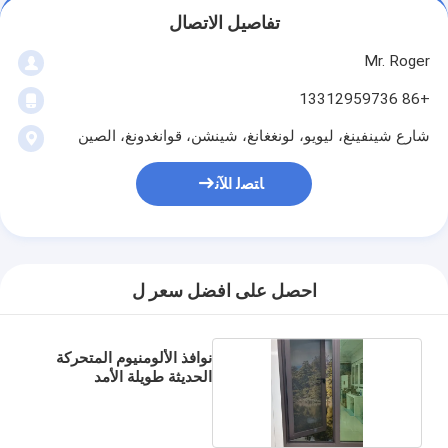
تفاصيل الاتصال
Mr. Roger
+86 13312959736
شارع شينفينغ، ليويو، لونغغانغ، شينشن، قوانغدونغ، الصين
ﺎﺘﺼﻟ ﺍﻶﻧ
احصل على افضل سعر ل
نوافذ الألومنيوم المتحركة
الحديثة طويلة الأمد