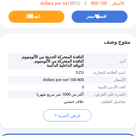
الأسعار：100-800 dollars per set
MOQ：3
افضل سعر
ﺎﺘﺼﻟ ﺍﻶﻧ
منتوج وصف
,
النافذة المتحركة الحديثة من الألومنيوم
أبرز
,
النافذة المتحركة من الألومنيوم
النوافذ الداخلية الدائمة
اسم العلامة التجارية
SZG
الأسعار
100-800 dollars per set
الحد الأدنى لكمية
3
القدرة على العرض
أكثر من 1000 متر مربع شهريا
تفاصيل التغليف
غلاف خشبي
عرض المزيد