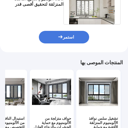
المنزلقة لتحقيق أقصى قدر
من التهوية والبيئة الطازجة
استمر
المنتجات الموصى بها
تشغيل سلس نوافذ
حواف متزلجة من
استبدال النافذة 
الألومنيوم المنزلقة
الألومنيوم مع حماية
من الألومنيوم الق
الأفقية مع حماية
الحشرات والزجاج العازل
للتخصيص مع الم