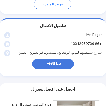
عرض المزيد
تفاصيل الاتصال
Mr. Roger
+86 13312959736
شارع شينفينغ، ليويو، لونغغانغ، شينشن، قوانغدونغ، الصين
ﺎﺘﺼﻟ ﺍﻶﻧ
احصل على افضل سعر ل
SZG ألومنيوم تصنيع النافذة