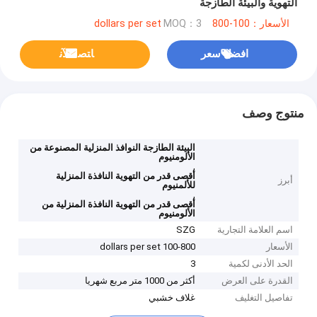
التهوية والبيئة الطازجة
الأسعار：100-800 dollars per set
MOQ：3
افضل سعر
ﺎﺘﺼﻟ ﺍﻶﻧ
منتوج وصف
البيئة الطازجة النوافذ المنزلية المصنوعة من
الألومنيوم
,
أقصى قدر من التهوية النافذة المنزلية
أبرز
للألمنيوم
,
أقصى قدر من التهوية النافذة المنزلية من
الألومنيوم
اسم العلامة التجارية
SZG
الأسعار
100-800 dollars per set
الحد الأدنى لكمية
3
القدرة على العرض
أكثر من 1000 متر مربع شهريا
تفاصيل التغليف
غلاف خشبي