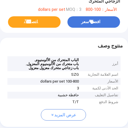
الزجاجي المتحرك
الأسعار：100-800 dollars per set
MOQ：3
افضل سعر
ﺎﺘﺼﻟ ﺍﻶﻧ
منتوج وصف
,
الباب المتحرك من الألومنيوم
أبرز
,
باب متحرك من الألومنيوم المعزول
باب زجاجي متحرك معزول معزول
اسم العلامة التجارية
SZG
الأسعار
100-800 dollars per set
الحد الأدنى لكمية
3
تفاصيل التغليف
حافظة خشبية
شروط الدفع
T/T
عرض المزيد