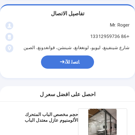
تفاصيل الاتصال
Mr. Roger
+86 13312959736
شارع شينفينغ، ليويو، لونغغانغ، شينشن، قوانغدونغ، الصين
ﺎﺘﺼﻟ ﺍﻶﻧ
احصل على افضل سعر ل
حجم مخصص الباب المتحرك
الألومنيوم عازل معتدل الباب
الزجاجي المتحرك