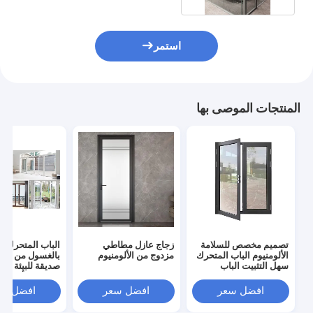
استمر
المنتجات الموصى بها
تصميم مخصص للسلامة
زجاج عازل مطاطي
الباب المتحرك 
الألومنيوم الباب المتحرك
مزدوج من الألومنيوم
بالغسول من الأل
سهل التثبيت الباب
صديقة للبيئة للا
الزجاجي المتحرك
الطويل الأجل
افضل سعر
افضل سعر
افضل سع